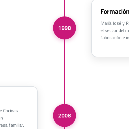
Formación
María José y 
1998
el sector del m
fabricación e 
de Cocinas
2008
ón
sa familiar.